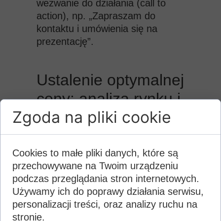
wezwanie do działania (call to
action), np. „Zapraszam do
kontaktu i umówienia się na
prezentację”.
Ustalenie optymalnej
ceny: analiza rynku i
Zgoda na pliki cookie
strategia negocjacji
Właściwa wycena nieruchomości
to jeden z najtrudniejszych, ale i
Cookies to małe pliki danych, które są
najważniejszych etapów
przechowywane na Twoim urządzeniu
sprzedaży. Cena zbyt wysoka
podczas przeglądania stron internetowych.
odstraszy potencjalnych
Używamy ich do poprawy działania serwisu,
kupujących i sprawi, że
personalizacji treści, oraz analizy ruchu na
ogłoszenie będzie „wisieć” na
stronie.