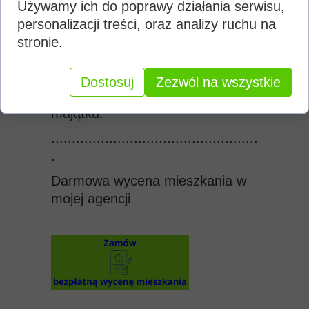
wymagany przez banki przy
Używamy ich do poprawy działania serwisu,
udzielaniu kredytu hipotecznego i
personalizacji treści, oraz analizy ruchu na
ma moc prawną. Skorzystanie z
stronie.
jego usług jest niezbędne w
procesach kredytowych,
Dostosuj
Zezwól na wszystkie
spadkowych czy podziału
majątku.
..................................................
.
Darmowa
wycena mieszkania w
mojej agencji